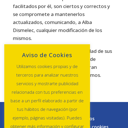
facilitados por él, son ciertos y correctos y
se compromete a mantenerlos
actualizados, comunicando, a Alba
Dismelec, cualquier modificación de los
mismos.
El cliente responderá de la veracidad de sus
Aviso de Cookies
datos y será el único responsable de
Utilizamos cookies propias y de
cuantos conflictos o litigios pudieran
resultar por la falsedad de los mismos.
terceros para analizar nuestros
servicios y mostrarte publicidad
relacionada con tus preferencias en
base a un perfil elaborado a partir de
tus hábitos de navegación (por
Sobre Nosotros
ejemplo, páginas visitadas). Puedes
Condiciones de venta y envios
obtener más información y configurar
Política de privacidad
Política de cookies