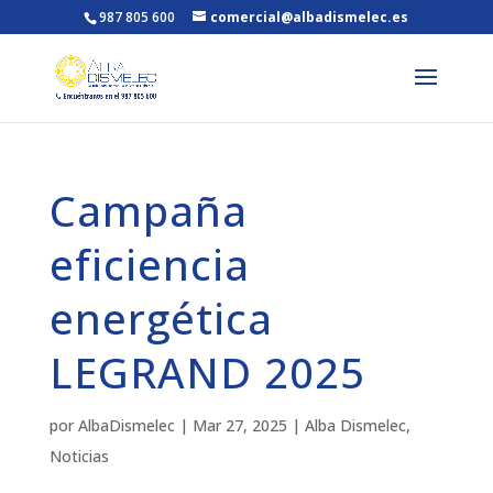
987 805 600
comercial@albadismelec.es
Campaña
eficiencia
energética
LEGRAND 2025
por
AlbaDismelec
|
Mar 27, 2025
|
Alba Dismelec
,
Noticias