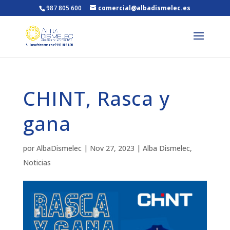
987 805 600
comercial@albadismelec.es
CHINT, Rasca y
gana
por
AlbaDismelec
|
Nov 27, 2023
|
Alba Dismelec
,
Noticias