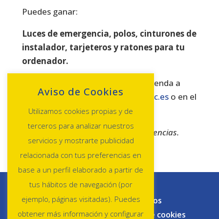
Puedes ganar:
Luces de emergencia, polos, cinturones de
instalador, tarjeteros y ratones para tu
ordenador.
Consulta nuestra promoción en tienda a
Aviso de Cookies
través de
comercial@albadismelec.es
o en el
987 805 600
Utilizamos cookies propias y de
terceros para analizar nuestros
Promoción válida hasta fin de existencias.
servicios y mostrarte publicidad
relacionada con tus preferencias en
base a un perfil elaborado a partir de
tus hábitos de navegación (por
Sobre Nosotros
ejemplo, páginas visitadas). Puedes
Condiciones de venta y envios
obtener más información y configurar
Política de privacidad
Política de cookies