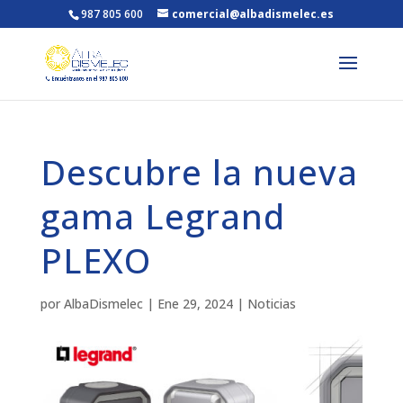
987 805 600
comercial@albadismelec.es
Descubre la nueva
gama Legrand
PLEXO
por
AlbaDismelec
|
Ene 29, 2024
|
Noticias