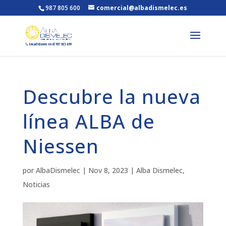
987 805 600
comercial@albadismelec.es
Descubre la nueva
línea ALBA de
Niessen
por
AlbaDismelec
|
Nov 8, 2023
|
Alba Dismelec
,
Noticias